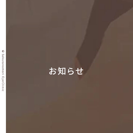
© Sakuranomori Eye Clinic
お知らせ