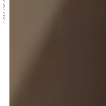
© Sakuranomori Eye Clinic