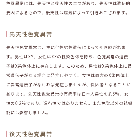
色覚異常には、先天性と後天性の二つがあり、先天性は遺伝的
要因によるもので、後天性は病気によって引きおこされます。
先天性色覚異常
先天性色覚異常は、主に伴性劣性遺伝によって引き継がれま
す。男性は
XY
、女性は
XX
の性染色体を持ち、色覚異常の遺伝
子は
X
染色体上に存在します。このため、男性は
X
染色体上に異
常遺伝子がある場合に発症しやすく、女性は両方の
X
染色体上
に異常遺伝子がなければ発症しませんが、保因者となることが
あります。先天性色覚異常の有病率は日本人男性の約
5%
、女
性の
0.2%
であり、進行性ではありません。また色覚以外の視機
能には影響しません。
後天性色覚異常